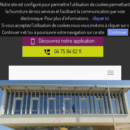
Panneau de gestion des cookies
Notre site est configuré pour permettre l'utilisation de cookies permettant
la fourniture de nos services et facilitant la communication par voie
électronique. Pour plus d'informations ,
cliquer ici
.
Si vous acceptez l'utilisation de cookies nous vous invitons à cliquer sur «
Continuer » et/ou à poursuivre votre navigation sur ce site.
Continuer
Découvrez notre application
04 75 84 62 11
Toggle
navigation