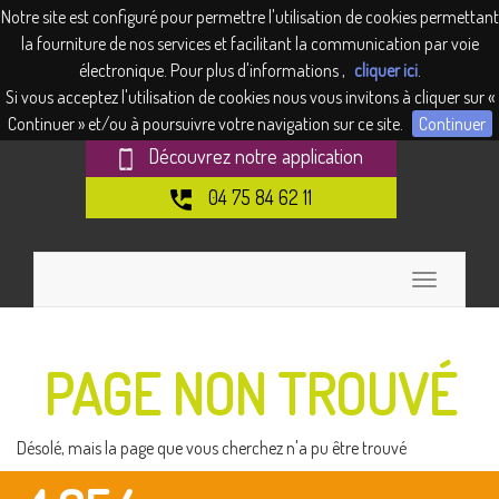
Panneau de gestion des cookies
Notre site est configuré pour permettre l'utilisation de cookies permettant
la fourniture de nos services et facilitant la communication par voie
électronique. Pour plus d'informations ,
cliquer ici
.
Si vous acceptez l'utilisation de cookies nous vous invitons à cliquer sur «
Continuer » et/ou à poursuivre votre navigation sur ce site.
Continuer
Découvrez notre application
04 75 84 62 11
Toggle
navigation
PAGE NON TROUVÉ
Désolé, mais la page que vous cherchez n'a pu être trouvé